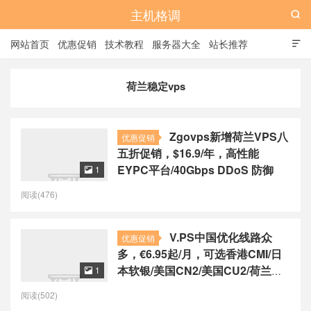
主机格调

网站首页
优惠促销
技术教程
服务器大全
站长推荐

全站标签
广告位
荷兰稳定vps
Zgovps新增荷兰VPS八
优惠促销
五折促销，$16.9/年，高性能
EYPC平台/40Gbps DDoS 防御
1

阅读(476)
V.PS中国优化线路众
优惠促销
多，€6.95起/月，可选香港CMI/日
本软银/美国CN2/美国CU2/荷兰
1

CU2/德国CU2/澳大利亚CU2
阅读(502)