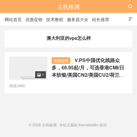
主机格调

网站首页
优惠促销
技术教程
服务器大全
站长推荐

全站标签
广告位
澳大利亚的vps怎么样
V.PS中国优化线路众
优惠促销
多，€6.95起/月，可选香港CMI/日
本软银/美国CN2/美国CU2/荷兰
1

CU2/德国CU2/澳大利亚CU2
阅读(486)
© 2026
主机格调
本站主题由
themebetter
提供