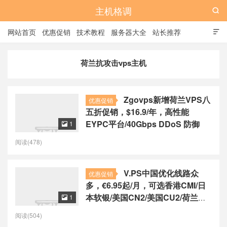
主机格调

网站首页
优惠促销
技术教程
服务器大全
站长推荐

全站标签
广告位
荷兰抗攻击vps主机
Zgovps新增荷兰VPS八
优惠促销
五折促销，$16.9/年，高性能
EYPC平台/40Gbps DDoS 防御
1

阅读(478)
V.PS中国优化线路众
优惠促销
多，€6.95起/月，可选香港CMI/日
本软银/美国CN2/美国CU2/荷兰
1

CU2/德国CU2/澳大利亚CU2
阅读(504)