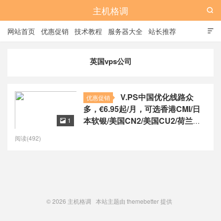
主机格调

网站首页
优惠促销
技术教程
服务器大全
站长推荐

全站标签
广告位
英国vps公司
V.PS中国优化线路众
优惠促销
多，€6.95起/月，可选香港CMI/日
本软银/美国CN2/美国CU2/荷兰
1

CU2/德国CU2/澳大利亚CU2
阅读(492)
© 2026
主机格调
本站主题由
themebetter
提供