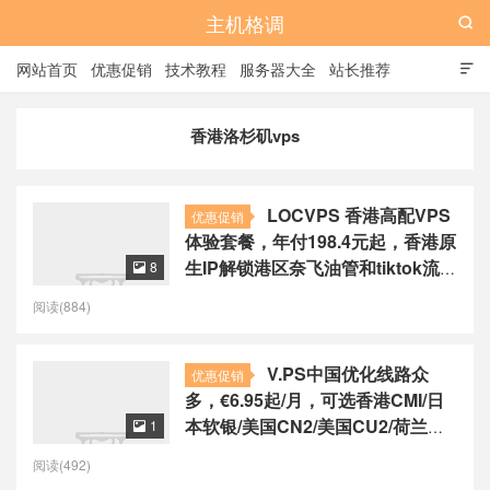
主机格调

网站首页
优惠促销
技术教程
服务器大全
站长推荐

全站标签
广告位
香港洛杉矶vps
LOCVPS 香港高配VPS
优惠促销
体验套餐，年付198.4元起，香港原
生IP解锁港区奈飞油管和tiktok流
8

媒体，可选香港新国际/香港BGP/
阅读(884)
香港cn2线路
V.PS中国优化线路众
优惠促销
多，€6.95起/月，可选香港CMI/日
本软银/美国CN2/美国CU2/荷兰
1

CU2/德国CU2/澳大利亚CU2
阅读(492)