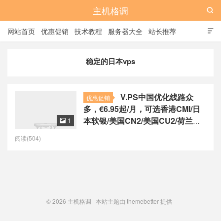
主机格调

网站首页
优惠促销
技术教程
服务器大全
站长推荐

全站标签
广告位
稳定的日本vps
V.PS中国优化线路众
优惠促销
多，€6.95起/月，可选香港CMI/日
本软银/美国CN2/美国CU2/荷兰
1

CU2/德国CU2/澳大利亚CU2
阅读(504)
© 2026
主机格调
本站主题由
themebetter
提供