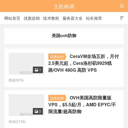
主机格调

网站首页
优惠促销
技术教程
服务器大全
站长推荐

全站标签
广告位
美国ovh防御
CeraVM全场五折，月付
优惠促销
2.5美元起，Cera洛杉矶9929线
路/OVH 480G 高防 VPS
1

阅读(974)
OVH美国高防限量版
优惠促销
VPS，$5.5起/月，AMD EPYC/不
限流量/超高防御
2

阅读(2159)