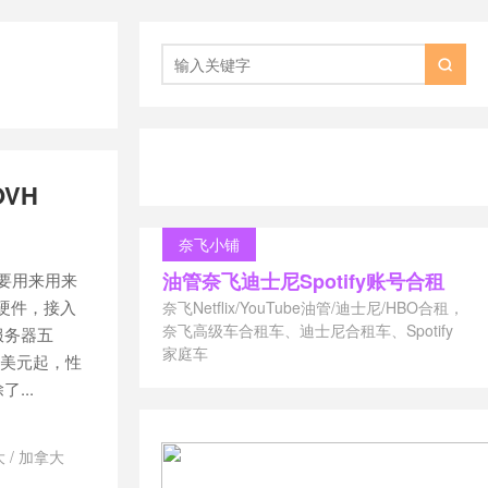

OVH
奈飞小铺
油管奈飞迪士尼Spotify账号合租
，主要用来用来
有硬件，接入
奈飞Netflix/YouTube油管/迪士尼/HBO合租，
奈飞高级车合租车、迪士尼合租车、Spotify
云服务器五
家庭车
5美元起，性
...
大
/
加拿大
/
美国9929