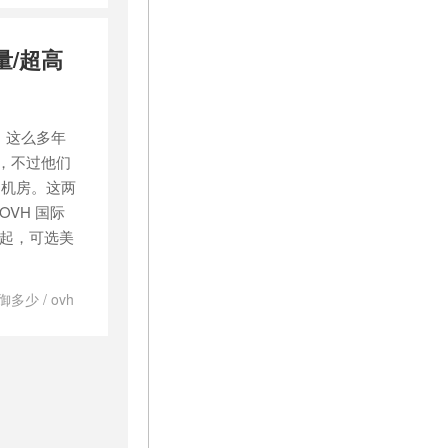
/
美国
量/超高
了，这么多年
乱，不过他们
国机房。这两
OVH 国际
元起，可选美
防御多少
/
ovh
ps
/
法国高
高防VPS
/