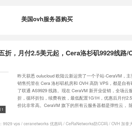
美国ovh服务器购买
场五折，月付2.5美元起，Cera洛杉矶9929线路/
昨天获悉 oulucloud 欧陆云新运营了一个子站-CeraVM
销售托管在 Cera 洛杉矶机房和 OVH 高防 VPS，都是自
了联通 AS9929 线路。现在 CeraVM 新开业促销，全场
折，循环折扣，续费有效，最低配置1G1H，优惠后月付2.
价比非常高。CeraVM 旗下的所有云服务器都是弹性云， 除了
1

：
9929 vps
/
ceranetworks 优惠码
/
CeRaNetworks防CC吗
/
OVH 加拿
大ovh线路是什么
/
洛杉矶ceranetworks
/
洛杉矶ceranetworks数据中心