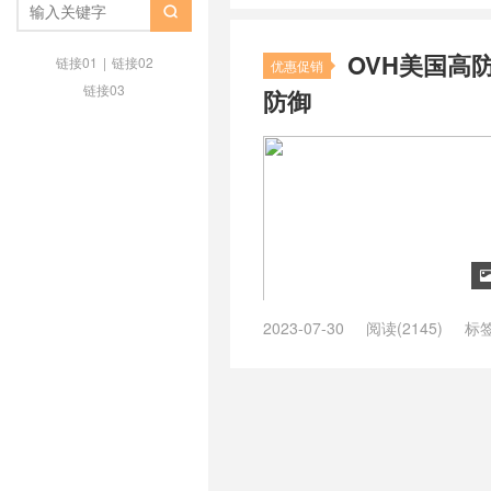
线路
/
美国9929线路怎么样
/
美国

ceranetworks机房
/
美国ovh服务
OVH美国高防
链接01
|
链接02
优惠促销
链接03
防御
2023-07-30
阅读(2145)
标
高防vps
/
ovh高防云
/
ovh高防小
防OVH
/
美国ovh
/
美国ovh服务
美国高防vps主机
/
美国高防vps