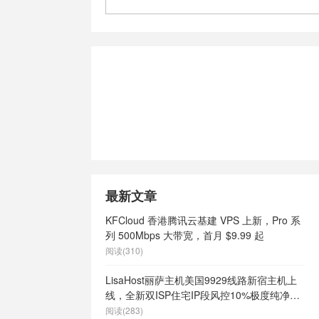
最新文章
KFCloud 香港腾讯云基建 VPS 上新，Pro 系
列 500Mbps 大带宽，首月 $9.99 起
阅读(310)
LisaHost丽萨主机美国9929线路新宿主机上
线，全新双ISP住宅IP段风控10%极度纯净，
月付68元起
阅读(283)