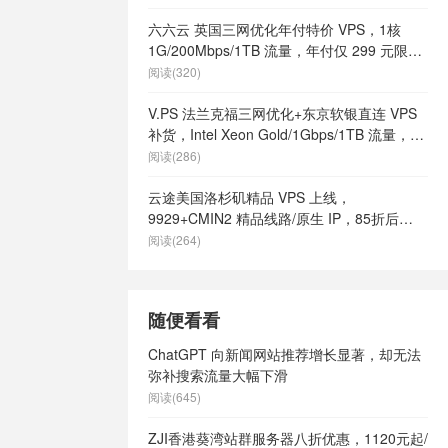
六六云 英国三网优化年付特价 VPS，1核
1G/200Mbps/1TB 流量，年付仅 299 元限量
66 个
阅读(320)
V.PS 法兰克福三网优化+东京软银直连 VPS
补货，Intel Xeon Gold/1Gbps/1TB 流量，月
付 €6.95 起
阅读(286)
云途美国洛杉矶精品 VPS 上线，
9929+CMIN2 精品线路/原生 IP，85折后
¥18.7/月起
阅读(264)
随便看看
ChatGPT 向新闻网站推荐增长显著，却无法
弥补搜索流量大幅下滑
阅读(645)
ZJI香港葵湾站群服务器八折优惠，1120元起/