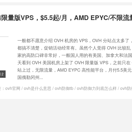
9929线路服务器
/
美国9929高防
/
美国cera cn2
/
美国cera cn2 gia母鸡
器
/
美国ovh服务器购买
/
美国ovh机房
/
美国ovh防御
/
美国ovh高防
限量版VPS，$5.5起/月，AMD EPYC/不限流
一般都不愿意介绍 OVH 机房的 VPS，OVH 分站点太多
都搞不清楚，促销活动经常有。虽然个人觉得 OVH 比较
家的高防口碑非常好，一般国人用的有美国、加拿大和法
天看到 OVH 美国机房上架了 OVH 限量版 VPS，之前只在 
站上过，无限流量，AMD EYPC 高性能平台，月付5.5美
2

国俄勒冈州...
签：
ovh官网
/
ovh是什么意思
/
ovh防御tb
/
ovh防御力到底怎么样
/
ovh
鸡
/
ovh高防服务器
/
ovh高防服务器可以防cc么
/
便宜高防vps
/
国外高防v
器
/
美国ovh服务器购买
/
美国ovh机房
/
美国ovh防御
/
美国ovh高防
/
美国
租用
/
高防vps 90 年
/
高防vps cc
/
高防VPS云主机
/
高防VPS服务器推荐