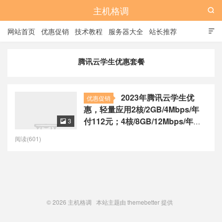
主机格调

网站首页
优惠促销
技术教程
服务器大全
站长推荐

全站标签
广告位
腾讯云学生优惠套餐
2023年腾讯云学生优
优惠促销
惠，轻量应用2核/2GB/4Mbps/年
付112元；4核/8GB/12Mbps/年付
3

646.8元
阅读(601)
© 2026
主机格调
本站主题由
themebetter
提供