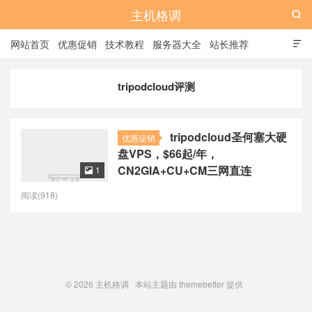
主机格调

网站首页
优惠促销
技术教程
服务器大全
站长推荐

全站标签
广告位
tripodcloud评测
tripodcloud圣何塞大硬
优惠促销
盘VPS，$66起/年，
CN2GIA+CU+CM三网直连
1

阅读(918)
© 2026
主机格调
本站主题由
themebetter
提供