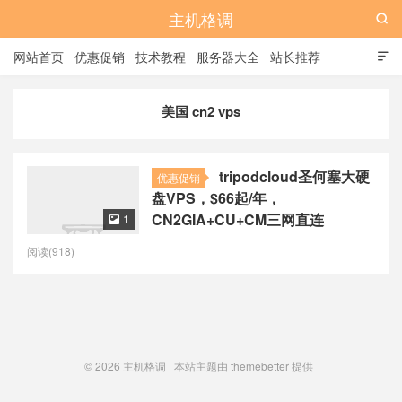
主机格调

网站首页
优惠促销
技术教程
服务器大全
站长推荐

全站标签
广告位
美国 cn2 vps
tripodcloud圣何塞大硬
优惠促销
盘VPS，$66起/年，
CN2GIA+CU+CM三网直连
1

阅读(918)
© 2026
主机格调
本站主题由
themebetter
提供