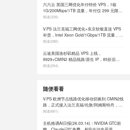
六六云 英国三网优化年付特价 VPS，1核
1G/200Mbps/1TB 流量，年付仅 299 元限量
66 个
阅读(326)
V.PS 法兰克福三网优化+东京软银直连 VPS
补货，Intel Xeon Gold/1Gbps/1TB 流量，月
付 €6.95 起
阅读(286)
云途美国洛杉矶精品 VPS 上线，
9929+CMIN2 精品线路/原生 IP，85折后
¥18.7/月起
阅读(264)
随便看看
V.PS 欧洲节点线路优化移动切换到 CMIN2线
路，正式接入法兰克福/伦敦/阿姆斯特丹，延
迟直降30ms+，
阅读(661)
主机格调AI日报(26.03.14)：NVIDIA GTC前
瞻、Claude记忆免费、AI安全沙盒开源