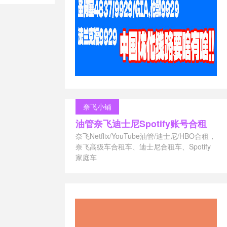
s账号过期 怎么
o共享
/
hbo共
loud
/
urney多少钱一
租几个人合算
/
ix家庭账号
/
netflix账号共
fy合租群
/
r节点分享每日
ube会员可以共
奈飞小铺
需要给密码吗
/
油管奈飞迪士尼Spotify账号合租
/
youtube家
tube搭车
/
奈飞Netflix/YouTube油管/迪士尼/HBO合租，
账号分享
/
双
奈飞高级车合租车、迪士尼合租车、Spotify
格
/
奈非会
家庭车
/
奈飞会员合
等级
/
奈飞便
吗
/
奈飞合租
乎
/
奈飞合
车不同ip
/
奈
/
奈飞小铺优