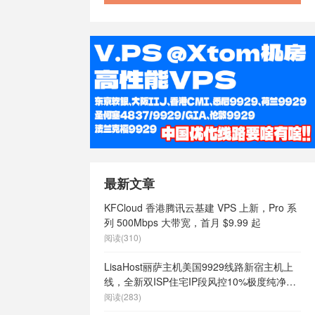
最新文章
KFCloud 香港腾讯云基建 VPS 上新，Pro 系
列 500Mbps 大带宽，首月 $9.99 起
阅读(310)
LisaHost丽萨主机美国9929线路新宿主机上
线，全新双ISP住宅IP段风控10%极度纯净，
月付68元起
阅读(283)