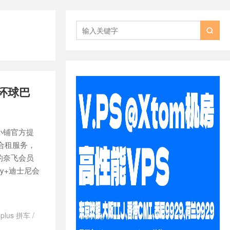

环球巴
小铺官方提
账号合租服务，
的奈飞会员
ney+迪士尼会
t plus 拼车
/
hatGPT