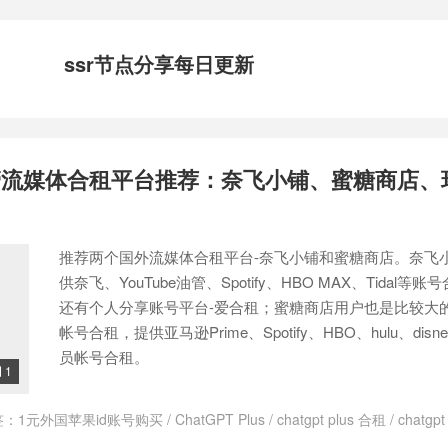
ssr节点分享每日更新
管流媒体合租平台推荐：奈飞小铺、蜜糖商店、
推荐两个国外流媒体合租平台-奈飞小铺和蜜糖商店。奈飞
供奈飞、YouTube油管、Spotify、HBO MAX、Tidal等
还有个人分享账号平台-爱合租；蜜糖商店用户也是比较大
帐号合租，提供亚马逊Prime、Spotify、HBO、hulu、dis
员帐号合租。
1

签：
1元外国苹果id账号购买
/
ChatGPT Plus
/
chatgpt plus 合租
/
chatgp
t plus合租
/
ChatGPT Plus国内如何代充
/
ChatGPT plus多少钱一个月
/
C