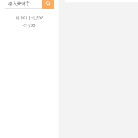
Plus怎么支付
/
ChatGPT plus

续费
/
ChatGPT 中文应用
/
chat
享账号
/
HBO合租
/
hbo账号共享
链接01
|
链接02
MetShop
/
Midjourney
/
Midjou
链接03
个月
/
Midjourney拼车
/
Midjou
netflix合租单独密码吗
/
netfli
netflix家庭账号5人
/
netflix怎
享2019
/
netflix账号共享2021
/
n
spotify国内可以用吗
/
spotify
更新
/
ssr节点订阅
/
tidal
/
Tidal
享吗
/
youtube共享账号
/
youtu
youtube家庭会员和个人会员区别
庭组会员加入不了
/
youtube
youtube高级会员账号共享
/
中国
十一
/
合租
/
国内怎么看网飞Netfl
员是什么
/
奈飞 Netflix 怎么样
租
/
奈飞会员合租便宜多少钱
/
奈
宜地区
/
奈飞共享和独享
/
奈飞共
/
奈飞合租TG群
/
奈飞合租号怎么
租平台pro
/
奈飞合租改密码
/
奈
飞哪里最便宜
/
奈飞小铺
/
奈飞小