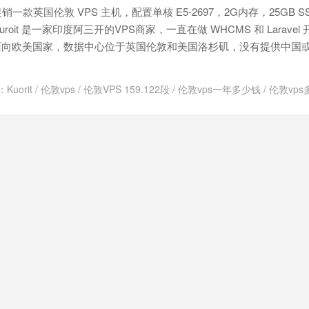
德国不限制内容vps
/
德国主机vps
/
德国云vps一天多少钱
/
德国仿牌vps
在促销一款英国伦敦 VPS 主机，配置单核 E5-2697，2G内存，25GB 
VPS
/
德国便宜vps主机
/
德国便宜的vps
/
德国加州vps
/
德国原生vps
roit 是一家印度阿三开的VPS商家，一直在做 WHCMS 和 Laravel
年付vps
/
德国快速vps
/
德国快速稳定vps
/
德国性价比最高vps
/
德国性
面向欧美国家，数据中心位于英国伦敦和美国洛杉矶，没有提供中国
主机
/
德国最便宜vps
/
德国最好vps
/
德国最好vps推荐
/
德国最好的vps
/
/
德国月付vps
/
德国本土VPS
/
德国机房vps
/
德国洛杉矶vps
/
德国特价v
s怎么样
/
德国的vps有哪些
/
德国直连vps
/
德国稳定vps
/
德国站群vps
/
：
Kuorit
/
伦敦vps
/
伦敦VPS 159.122段
/
伦敦vps一年多少钱
/
伦敦vp
最快的vps
/
德国高速vps
/
德国高防vps
/
快速德国vps
/
快速日本vps
/
度vpswindows
/
印度vps云服务器
/
英国vps
/
英国vpswindows精品
/
英国
ps
/
快速的澳大利亚vps
/
快速的美国vps
/
快速的英国vps
/
快速的荷兰v
英国vps测试ip
稳定日本vps
/
快速稳定澳大利亚vps
/
快速稳定美国vps
/
快速稳定英国v
速美国vps
/
快速英国vps
/
快速荷兰vps
/
快速香港vps
/
性价比高德国vp
性价比高美国vps
/
性价比高英国vps
/
性价比高荷兰vps
/
性价比高香港v
德国vps
/
推荐最好的日本vps
/
推荐最好的澳大利亚vps
/
推荐最好的美国
ps
/
推荐最好的香港vps
/
推荐澳大利亚vps
/
推荐美国vps
/
推荐英国vps
s
/
支付宝日本vps
/
支付宝澳大利亚vps
/
支付宝美国vps
/
支付宝英国vp
/
日本as9929 vps
/
日本cmi vps
/
日本cn2vps
/
日本ktvps
/
日本kvmvps
 日本cmin2vps
/
日本vps cmin2
/
日本vpscn2
/
日本vpsping
/
日本vpsvp
日本vps主机
/
日本vps主机商
/
日本vps主机推荐
/
日本vps主机评测
/
日本
s
/
日本vps云主机
/
日本vps价格
/
日本vps优势
/
日本vps优惠
/
日本vp
ps公司
/
日本vps出租
/
日本vps厂商
/
日本vps厂家
/
日本vps和日本vps
/
里最快
/
日本vps商家
/
日本vps多ip
/
日本vps好不好
/
日本vps年付
/
日本v
vps排名
/
日本vps推荐
/
日本vps提供商
/
日本vps支付宝
/
日本vps日付
便宜
/
日本vps有哪些
/
日本vps服务商
/
日本vps机房
/
日本vps知乎
/
日本