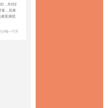
/
德国低
SSD，月付2
/
德国和德国
 开发，后来
价比高vps
/
或者亚洲优
德国最快vps
ps
/
德国特
德国西海岸
s多少钱一个月
快速澳大利亚
vps主机
/
ps
/
快速的
ps
/
快速稳
s
/
性价比高
ps
/
推荐德
vps
/
推荐
/
推荐荷兰
s
/
支付宝荷
/
日本VPS
/
s
/
日本
vps主机防
s供应商
/
日本
日本vps哪个
ps建站
/
日
/
日本vps日
vps租用
/
日