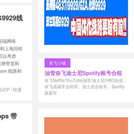
vps德国主机
/
vps澳大利
9929线
/
vps美国主
荐
/
vps荷兰
s香港主机推荐
上英国网用
高端网络
/
低ping美国
价美国vps
/
京和上海回程
s
/
便宜的日
可以考虑
ps
/
便宜英
奈飞小铺
家老牌带宽和
国vps主机
/
om 线路和
油管奈飞迪士尼Spotify账号合租
vps
/
好用
德国cn2vps
奈飞Netflix/YouTube油管/迪士尼/HBO合租，
德国vpscn2
/
奈飞高级车合租车、迪士尼合租车、Spotify
测试IP
/
联通
主机推荐
/
德
家庭车
ps价格
/
德
国vps厂商
/
vps多ip
/
德
ps 带
/
德国vps推
vps服务商
/
vps速度
/
德