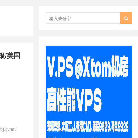

银/美国
美国vps
/
澳大利亚vps
/