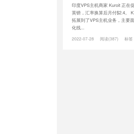
国vps速度快
/
德国不限内容vps
/
印度VPS主机商家 Kuroit 正
ping vps
/
德国低价VPS
/
德国便宜
英镑，汇率换算后月付$2.4。 Ku
vps哪个好
/
德国大硬盘vps
/
德国
拓展到了VPS主机业务，主要
德国抗攻击vps
/
德国抗攻击vps
/
德国最快的vps
/
德国最稳定vps
化线...
价vpsvps
/
德国的vps
/
德国的vp
2022-07-28
阅读(387)
标签
vps
/
德国速度最快vps
/
德国速度
/
伦敦vps搭建
/
印度vps 速度
/
印
vps
/
快速的德国vps
/
快速的日本v
英国vps主机商
/
英国VPS测评
/
香港vps
/
快速稳定德国vps
/
快速
定荷兰vps
/
快速稳定香港vps
/
快
日本vps
/
性价比高澳大利亚vps
/
国vps
/
推荐日本vps
/
推荐最好的
最好的英国vps
/
推荐最好的荷兰v
vps
/
推荐香港vps
/
支付宝德国vp
兰vps
/
支付宝香港vps
/
日本 vps
日本vps as9929
/
日本vps cmi，
vpsvps租用
/
日本vps不限内容
/
御能力
/
日本vps云
/
日本vps云vp
vps供货商
/
日本vps免费
/
日本v
好
/
日本vps哪家好
/
日本vps哪
本vps怎么样
/
日本vps托管
/
日本
本vps
/
日本vps日租
/
日本vps最