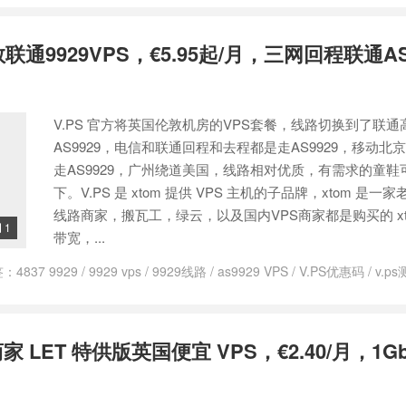
ps
/
ping小的荷兰vps
/
ping小的香港vps
/
V.PS
/
vps德国
/
vps德国vps
/
/
vps日本
/
vps日本vps
/
vps日本主机
/
vps日本主机推荐
/
vps日本推荐
联通9929VPS，€5.95起/月，三网回程联通AS
利亚主机
/
vps澳大利亚主机推荐
/
vps澳大利亚推荐
/
vps美国
/
vps美国vps
推荐
/
vps英国
/
vps英国vps
/
vps英国主机
/
vps英国主机推荐
/
vps英国推
s荷兰主机推荐
/
vps荷兰推荐
/
vps香港
/
vps香港vps
/
vps香港主机
/
vp
s
/
上日本网用什么vps
/
上澳大利亚网用什么vps
/
上美国网用什么vps
/
V.PS 官方将英国伦敦机房的VPS套餐，线路切换到了联通
香港网用什么vps
/
低ping德国vps
/
低ping日本vps
/
低ping澳大利亚vps
vps
/
低ping香港vps
/
低价德国vps
/
低价日本vps
/
低价澳大利亚vps
/
低
AS9929，电信和联通回程和去程都是走AS9929，移动北
香港vps
/
便宜德国vps
/
便宜日本vps
/
便宜澳大利亚vps
/
便宜的德国vp
走AS9929，广州绕道美国，线路相对优质，有需求的童鞋
的美国vps
/
便宜的英国vps
/
便宜的荷兰vps
/
便宜的香港vps
/
便宜美国v
下。V.PS 是 xtom 提供 VPS 主机的子品牌，xtom 是一
s
/
品质德国vps主机
/
品质日本vps主机
/
品质澳大利亚vps主机
/
品质美
线路商家，搬瓦工，绿云，以及国内VPS商家都是购买的 xt
主机
/
品质香港vps主机
/
好用的德国vps
/
好用的日本vps
/
好用的澳大利亚
1

带宽，...
的荷兰vps
/
好用的香港vps
/
德国 vps
/
德国as9929 vps
/
德国cmi vps
/
PS
/
德国vps as9929
/
德国vps cmi， 德国cmin2vps
/
德国vps cmin2
/
签：
4837 9929
/
9929 vps
/
9929线路
/
as9929 VPS
/
V.PS优惠码
/
v.ps
psvps租用
/
德国vps不限内容
/
德国vps主机
/
德国vps主机商
/
德国vps
国vps主机
/
英国vps主机商
/
英国vps主机好不好
/
英国VPS远程桌面 很卡
御能力
/
德国vps云
/
德国vps云vps
/
德国vps云主机
/
德国vps代购
/
德国v
ps供应商
/
德国vps供货商
/
德国vps免费
/
德国vps公司
/
德国vps出租
/
德
/
德国vps哪个好
/
德国vps哪家好
/
德国vps哪里最快
/
德国vps商家
/
德国
度商家 LET 特供版英国便宜 VPS，€2.40/月，1Gb
vps建站
/
德国vps德国vps
/
德国vps怎么样
/
德国vps托管
/
德国vps排名
付宝
/
德国vps日付
/
德国vps日租
/
德国vps最便宜
/
德国vps有哪些
/
德国
vps租用
/
德国vps稳定
/
德国vps网站
/
德国vps试用
/
德国vps购买
/
德国