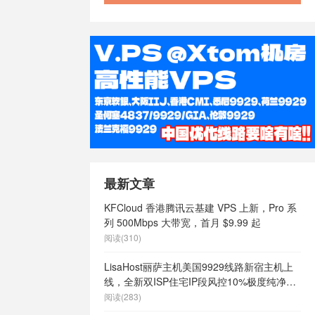
vps哪家好
/
么样
/
美国vps
国vps日租
/
定
/
美国vps
/
美国主机
主机
/
美国便
s
/
美国快速
美国最好vps
土vps
/
美
有哪些
/
美国
vps
/
美国高
港vps
/
英
9
/
英国vps
最新文章
ps不限内容
/
KFCloud 香港腾讯云基建 VPS 上新，Pro 系
英国vps云
列 500Mbps 大带宽，首月 $9.99 起
s供货商
/
英国
阅读(310)
英国vps哪家
s怎么样
/
英
LisaHost丽萨主机美国9929线路新宿主机上
英国vps最便
线，全新双ISP住宅IP段风控10%极度纯净，
网站
/
英国vps
月付68元起
阅读(283)
ps
/
英国主
主机
/
英国便