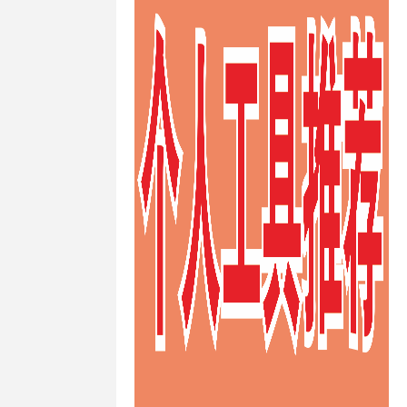
/
日本不限制
PS
/
日本便
vps
/
日本
/
日本最便
/
日本月付
ps怎么样
/
日
最快的vps
/
宜澳大利亚
ps
/
最便宜
便宜英国的
ps
/
最好的
ps
/
最快澳
ps
/
最快速
s
/
注册澳大
929 vps
/
29
/
澳大利
ps
/
澳大利
大利亚vps主
ps代购
/
澳
vps免费
/
澳大利亚vps