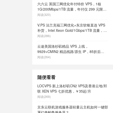
六六云 英国三网优化年付特价 VPS，1核
s
/
英国快速
1G/200Mbps/1TB 流量，年付仅 299 元限量
英国最好vps
66 个
阅读(320)
土vps
/
英
有哪些
/
英国
V.PS 法兰克福三网优化+东京软银直连 VPS
ps
/
英国高
补货，Intel Xeon Gold/1Gbps/1TB 流量，月
ps as9929
/
付 €6.95 起
阅读(286)
/
荷兰vps不
vps云
/
荷兰
云途美国洛杉矶精品 VPS 上线，
兰vps供货商
9929+CMIN2 精品线路/原生 IP，85折后
个好
/
荷兰
¥18.7/月起
阅读(264)
荷兰vps怎么
日租
/
荷兰vps
ps网站
/
荷
内容vps
/
随便看看
宜vps主机
/
快速vps
/
荷
LOCVPS 新上洛杉矶CN2 VPS及香港云地/邦
vps
/
荷兰
联 XEN VPS 七折优惠，￥35起/月
s
/
荷兰本土
阅读(269)
的vps有哪些
高速vps
/
京东云联机游戏服务器轻量云主机如何一键部
国vps
/
速
署幻兽帕鲁服务器？