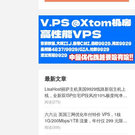
最新文章
LisaHost丽萨主机美国9929线路新宿主机上
线，全新双ISP住宅IP段风控10%极度纯净，
月付68元起
阅读(275)
六六云 英国三网优化年付特价 VPS，1核
1G/200Mbps/1TB 流量，年付仅 299 元限量
66 个
阅读(306)