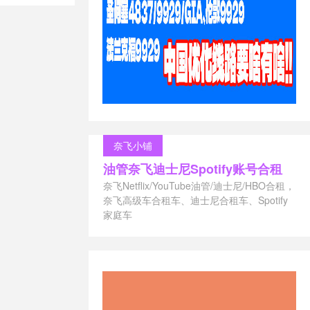
do 怎么样
/
码
/
Hostodo
/
hostodo测
/
Hostodo速
s怎么
/
vps怎
代理
/
优惠
/
ps
/
便宜美
/
国外VPS
/
提交
/
提供
/
/
注册
/
活动
奈飞小铺
美国vps怎么
油管奈飞迪士尼Spotify账号合租
密
/
退回
/
退
奈飞Netflix/YouTube油管/迪士尼/HBO合租，
奈飞高级车合租车、迪士尼合租车、Spotify
家庭车