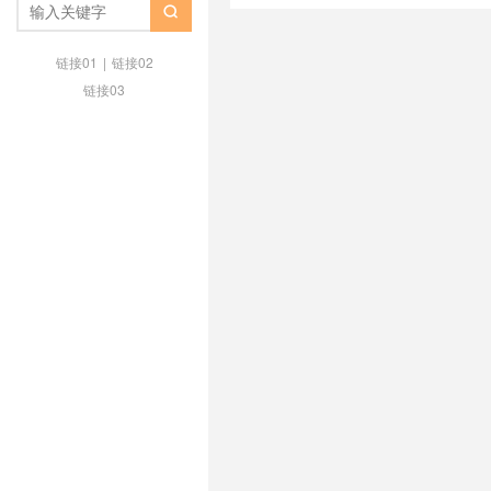
Hostodo nvme
/
Hostodo Nvm

hostodo 怎么退款
/
hostodo 速度
官网
/
hostodo怎么样
/
Hostod
链接01
|
链接02
评
/
hostodo测试IP
/
hostodo测
链接03
度快吗
/
hostodo黑名单
/
KVM架
么样
/
VPS服务器
/
VPS测评
/
w
优惠活动
/
优惠码
/
低价
/
便宜
/
国vps主机
/
便宜美国vps推荐
/
便
外贸VPS
/
好不好
/
官网
/
工单
/
支付
/
支付宝
/
支持
/
数字
/
数据
/
流量
/
测评
/
测试
/
点击
/
特价
/
样
/
美国vps服务器
/
美国便宜VP
款
/
需要
/
领取