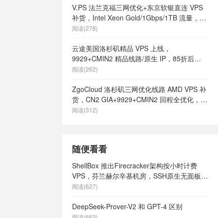
V.PS 法兰克福三网优化+东京软银直连 VPS
补货，Intel Xeon Gold/1Gbps/1TB 流量，月
付 €6.95 起
阅读(278)
云途美国洛杉矶精品 VPS 上线，
9929+CMIN2 精品线路/原生 IP，85折后
¥18.7/月起
阅读(262)
ZgoCloud 洛杉矶三网优化线路 AMD VPS 补
货，CN2 GIA+9929+CMIN2 回程全优化，年
付 $52 起
阅读(312)
随便看看
ShellBox 推出Firecracker架构按小时计费
VPS，芬兰赫尔辛基机房，SSH原生无面板体
验，$0.02/小时起
阅读(627)
DeepSeek-Prover-V2 和 GPT-4 区别
阅读(663)