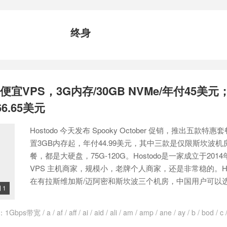
终身
国便宜VPS，3G内存/30GB NVMe/年付45美元
66.65美元
Hostodo 今天发布 Spooky October 促销，推出五款特
置3GB内存起，年付44.99美元，其中三款是仅限斯坎波
餐，都是大硬盘，75G-120G。Hostodo是一家成立于201
VPS 主机商家，规模小，老牌个人商家，还是非常稳的。Hos
在有拉斯维加斯/迈阿密和斯坎波三个机房，中国用户可以选择
1

：
1Gbps带宽
/
a
/
af
/
aff
/
ai
/
aid
/
ali
/
am
/
amp
/
ane
/
ay
/
b
/
bod
/
c
/
DirectAdmin授权
/
do
/
e
/
ec
/
en
/
er
/
f
/
g
/
h
/
ho
/
hostodo
/
hostod