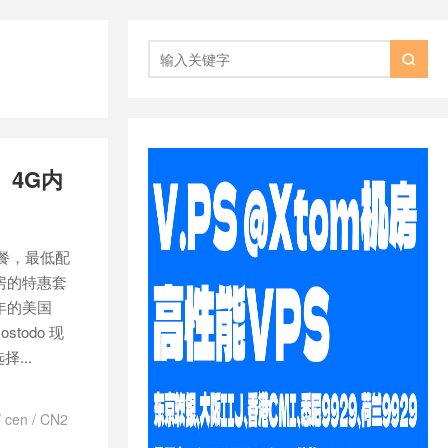

； 4G内
惠套餐，最低配
机房的特惠套
4年的美国
todo 现
...
/
cen
/
CN2
o cn2
/