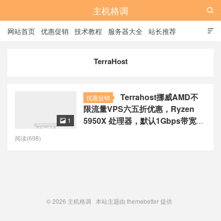
主机格调

网站首页
优惠促销
技术教程
服务器大全
站长推荐

全站标签
广告位
TerraHost
Terrahost挪威AMD不
优惠促销
限流量VPS六五折优惠，Ryzen
5950X 处理器，默认1Gbps带宽，
1

最低月付4.7欧元起
阅读(698)
© 2026
主机格调
本站主题由
themebetter
提供