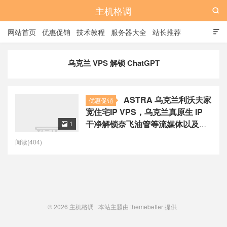
主机格调

网站首页
优惠促销
技术教程
服务器大全
站长推荐

全站标签
广告位
乌克兰 VPS 解锁 ChatGPT
ASTRA 乌克兰利沃夫家
优惠促销
宽住宅IP VPS，乌克兰真原生 IP
干净解锁奈飞油管等流媒体以及
1

ChatGPT 等AI 工具，月付23元起
阅读(404)
© 2026
主机格调
本站主题由
themebetter
提供