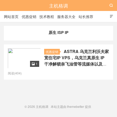
主机格调

网站首页
优惠促销
技术教程
服务器大全
站长推荐

全站标签
广告位
原生 ISP IP
ASTRA 乌克兰利沃夫家
优惠促销
宽住宅IP VPS，乌克兰真原生 IP
干净解锁奈飞油管等流媒体以及
1

ChatGPT 等AI 工具，月付23元起
阅读(404)
© 2026
主机格调
本站主题由
themebetter
提供