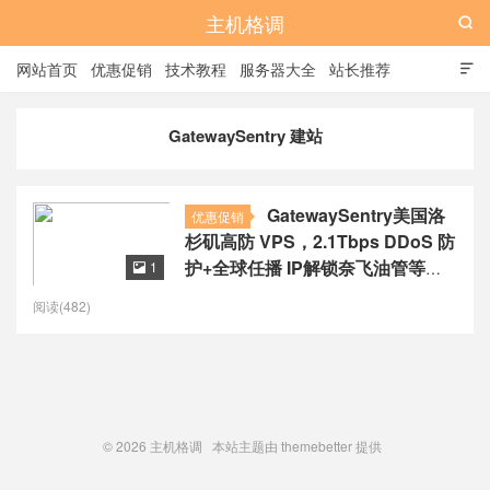
主机格调

网站首页
优惠促销
技术教程
服务器大全
站长推荐

全站标签
广告位
GatewaySentry 建站
GatewaySentry美国洛
优惠促销
杉矶高防 VPS，2.1Tbps DDoS 防
护+全球任播 IP解锁奈飞油管等流
1

媒体，$4/月起
阅读(482)
© 2026
主机格调
本站主题由
themebetter
提供