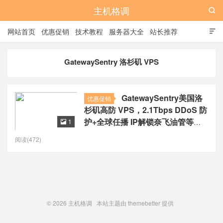
主机格调

网站首页
优惠促销
技术教程
服务器大全
站长推荐

全站标签
广告位
GatewaySentry 洛杉矶 VPS
GatewaySentry美国洛
优惠促销
杉矶高防 VPS，2.1Tbps DDoS 防
护+全球任播 IP解锁奈飞油管等流
1

媒体，$4/月起
阅读(472)
© 2026
主机格调
本站主题由
themebetter
提供