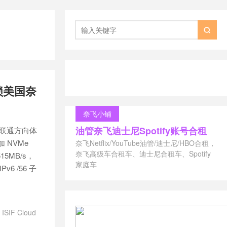

锁美国奈
奈飞小铺
油管奈飞迪士尼Spotify账号合租
程，联通方向体
加 NVMe
奈飞Netflix/YouTube油管/迪士尼/HBO合租，
奈飞高级车合租车、迪士尼合租车、Spotify
15MB/s，
家庭车
6 /56 子
/
ISIF Cloud
F 建站
/
ISIF