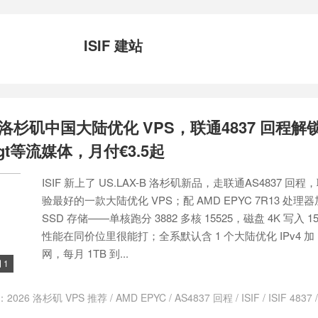
ISIF 建站
国洛杉矶中国大陆优化 VPS，联通4837 回程解
tpgt等流媒体，月付€3.5起
ISIF 新上了 US.LAX-B 洛杉矶新品，走联通AS4837 回
验最好的一款大陆优化 VPS；配 AMD EPYC 7R13 处理器
SSD 存储——单核跑分 3882 多核 15525，磁盘 4K 写入 15
性能在同价位里很能打；全系默认含 1 个大陆优化 IPv4 加 IPv
网，每月 1TB 到...
1

：
2026 洛杉矶 VPS 推荐
/
AMD EPYC
/
AS4837 回程
/
ISIF
/
ISIF 4837
/
ISIF VPS
/
ISIF 优惠
/
ISIF 优惠 2026
/
ISIF 促销
/
ISIF 年付优惠
/
ISI