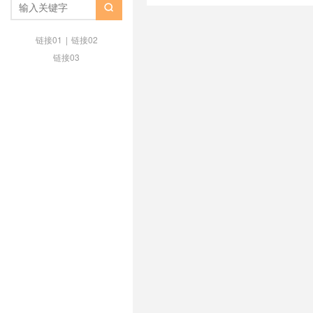
洛杉矶 VPS
/
ISIF 洛杉矶测评
/
I

锁流媒体
链接01
|
链接02
链接03