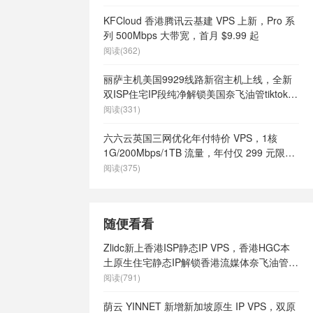
KFCloud 香港腾讯云基建 VPS 上新，Pro 系
列 500Mbps 大带宽，首月 $9.99 起
阅读(362)
丽萨主机美国9929线路新宿主机上线，全新
双ISP住宅IP段纯净解锁美国奈飞油管tiktok等
流媒体，月付68元起
阅读(331)
六六云英国三网优化年付特价 VPS，1核
1G/200Mbps/1TB 流量，年付仅 299 元限量
66 个
阅读(375)
随便看看
Zlidc新上香港ISP静态IP VPS，香港HGC本
土原生住宅静态IP解锁香港流媒体奈飞油管，
$10起/月
阅读(791)
荫云 YINNET 新增新加坡原生 IP VPS，双原