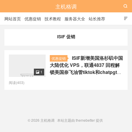
主机格调

网站首页
优惠促销
技术教程
服务器大全
站长推荐

全站标签
广告位
ISIF 促销
ISIF新增美国洛杉矶中国
优惠促销
大陆优化 VPS，联通4837 回程解
锁美国奈飞油管tiktok和chatpgt等
1

流媒体，月付€3.5起
阅读(403)
© 2026
主机格调
本站主题由
themebetter
提供