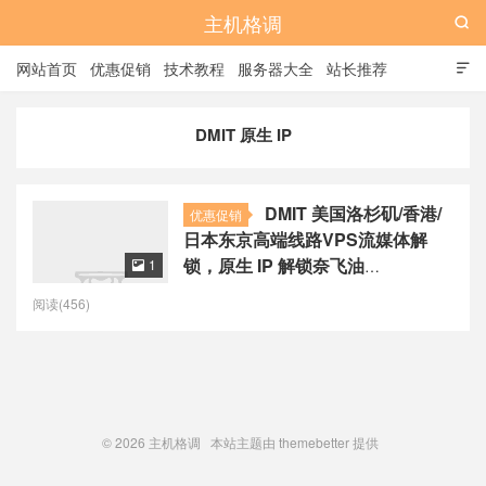
主机格调

网站首页
优惠促销
技术教程
服务器大全
站长推荐

全站标签
广告位
DMIT 原生 IP
DMIT 美国洛杉矶/香港/
优惠促销
日本东京高端线路VPS流媒体解
锁，原生 IP 解锁奈飞油
1

管/Disney+/ChatGPT，月付$6.9
阅读(456)
起
© 2026
主机格调
本站主题由
themebetter
提供