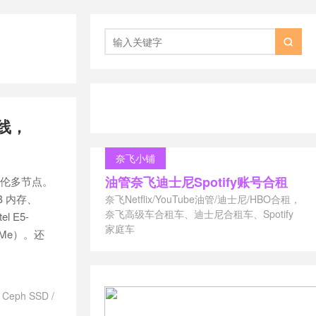

上线，
奈飞小铺
油管奈飞迪士尼Spotify账号合租
多伦多节点。
B 内存、
奈飞Netflix/YouTube油管/迪士尼/HBO合租，
奈飞高级车合租车、迪士尼合租车、Spotify
 E5-
家庭车
 NVMe）。还
/
Ceph SSD
/
 多伦多
/