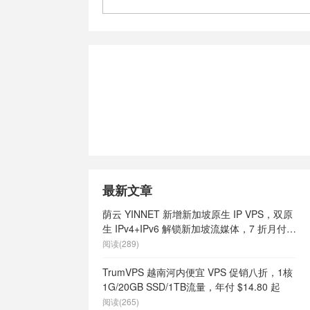
最新文章
荫云 YINNET 新增新加坡原生 IP VPS，双原
生 IPv4+IPv6 解锁新加坡流媒体，7 折月付
$7 起
阅读(289)
TrumVPS 越南河内便宜 VPS 促销八折，1核
1G/20GB SSD/1TB流量，年付 $14.80 起
阅读(265)