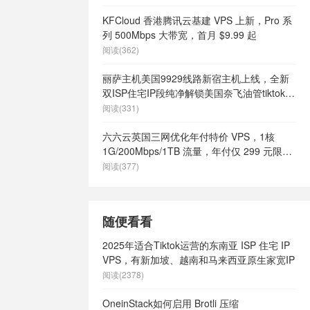
KFCloud 香港腾讯云基建 VPS 上新，Pro 系
列 500Mbps 大带宽，首月 $9.99 起
阅读(362)
丽萨主机美国9929线路新宿主机上线，全新
双ISP住宅IP段纯净解锁美国奈飞油管tiktok等
流媒体，月付68元起
阅读(331)
六六云英国三网优化年付特价 VPS，1核
1G/200Mbps/1TB 流量，年付仅 299 元限量
66 个
阅读(377)
随便看看
2025年适合Tiktok运营的东南亚 ISP 住宅 IP
VPS，有新加坡、越南和马来西亚原生家宽IP
阅读(2378)
OneinStack如何启用 Brotli 压缩