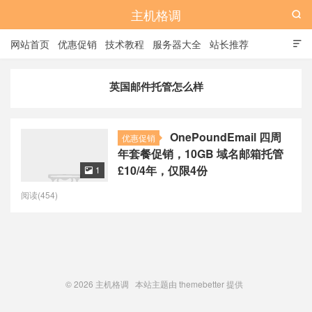
主机格调

网站首页
优惠促销
技术教程
服务器大全
站长推荐

全站标签
广告位
英国邮件托管怎么样
OnePoundEmail 四周
优惠促销
年套餐促销，10GB 域名邮箱托管
£10/4年，仅限4份
1

阅读(454)
© 2026
主机格调
本站主题由
themebetter
提供