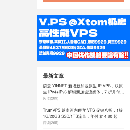
最新文章
荫云 YINNET 新增新加坡原生 IP VPS，双原
生 IPv4+IPv6 解锁新加坡流媒体，7 折月付
$7 起
阅读(289)
TrumVPS 越南河内便宜 VPS 促销八折，1核
1G/20GB SSD/1TB流量，年付 $14.80 起
阅读(265)