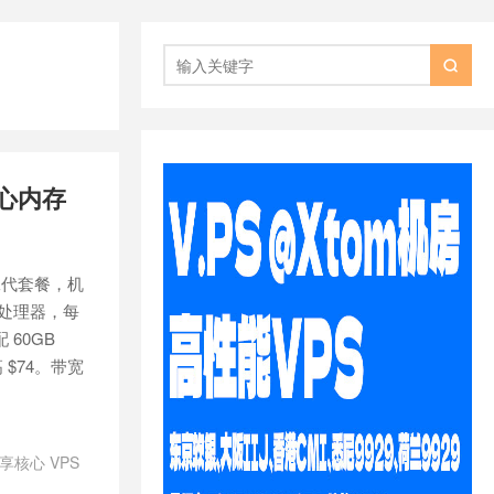

核心内存
 第二代套餐，机
n 处理器，每
 60GB
 $74。带宽
独享核心 VPS
aRICA 优惠
/