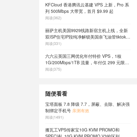
KFCloud 香港腾讯云基建 VPS 上新，Pro 系
列 500Mbps 大带宽，首月 $9.99 起
阅读(362)
丽萨主机美国9929线路新宿主机上线，全新
双ISP住宅IP段纯净解锁美国奈飞油管tiktok等
流媒体，月付68元起
阅读(331)
六六云英国三网优化年付特价 VPS，1核
1G/200Mbps/1TB 流量，年付仅 299 元限量
66 个
阅读(375)
随便看看
宝塔面板 7.8 降级 7.7，屏蔽、去除、解决强
制绑定手机号
亲测有效
阅读(1491)
搬瓦工VPS传家宝10G KVM PROMO和
SPECIAL 10G KVM PROMO V3的区别