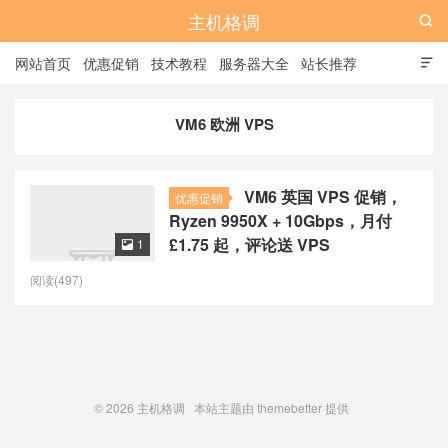
主机格调

网站首页
优惠促销
技术教程
服务器大全
站长推荐

全站标签
广告位
VM6 欧洲 VPS
VM6 英国 VPS 促销，
优惠促销
Ryzen 9950X + 10Gbps，月付
£1.75 起，评论送 VPS
1

阅读(497)
© 2026
主机格调
本站主题由
themebetter
提供