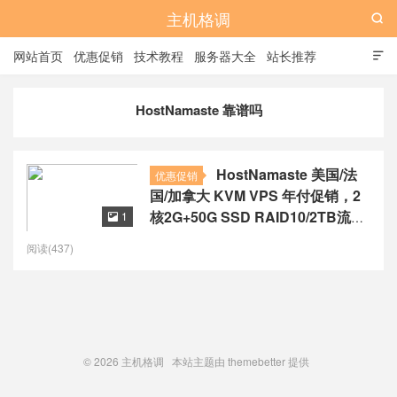
主机格调

网站首页
优惠促销
技术教程
服务器大全
站长推荐

全站标签
广告位
HostNamaste 靠谱吗
HostNamaste 美国/法
优惠促销
国/加拿大 KVM VPS 年付促销，2
核2G+50G SSD RAID10/2TB流
1

量，$48/年起
阅读(437)
© 2026
主机格调
本站主题由
themebetter
提供