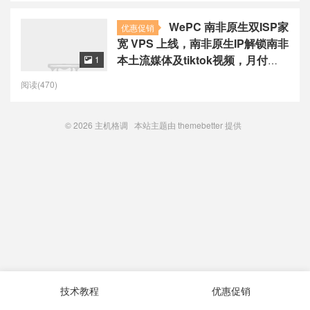
WePC 南非原生双ISP家
优惠促销
宽 VPS 上线，南非原生IP解锁南非
本土流媒体及tiktok视频，月付
1

22.41 澳元起
阅读(470)
© 2026
主机格调
本站主题由
themebetter
提供
技术教程
优惠促销