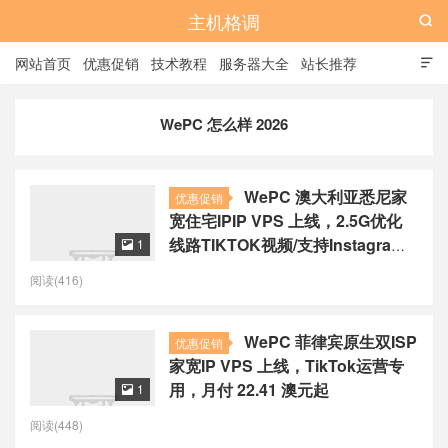
主机格调

网站首页
优惠促销
技术教程
服务器大全
站长推荐

全站标签
广告位
WePC 怎么样 2026
WePC 澳大利亚悉尼家
优惠促销
宽住宅IPIP VPS 上线，2.5G优化
线路TIKTOK视频/支持Instagram
1

直播无需中转，月付 AUD$24.90
阅读(416)
WePC 菲律宾原生双ISP
优惠促销
家宽IP VPS 上线，TikTok运营专
用，月付 22.41 澳元起
1

阅读(448)