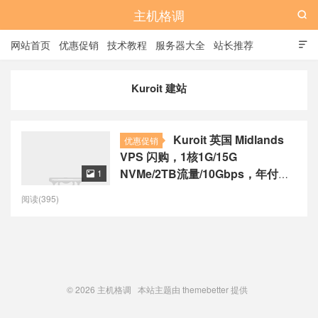
主机格调

网站首页
优惠促销
技术教程
服务器大全
站长推荐

全站标签
广告位
Kuroit 建站
Kuroit 英国 Midlands
优惠促销
VPS 闪购，1核1G/15G
NVMe/2TB流量/10Gbps，年付
1

$20起
阅读(395)
© 2026
主机格调
本站主题由
themebetter
提供