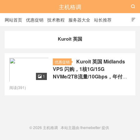
主机格调

网站首页
优惠促销
技术教程
服务器大全
站长推荐

全站标签
广告位
Kuroit 英国
Kuroit 英国 Midlands
优惠促销
VPS 闪购，1核1G/15G
NVMe/2TB流量/10Gbps，年付
1

$20起
阅读(391)
© 2026
主机格调
本站主题由
themebetter
提供