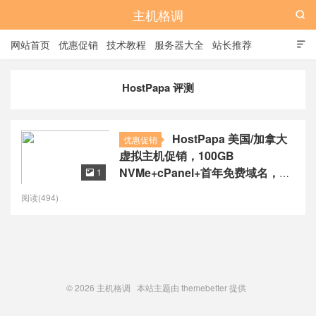
主机格调

网站首页
优惠促销
技术教程
服务器大全
站长推荐

全站标签
广告位
HostPapa 评测
HostPapa 美国/加拿大
优惠促销
虚拟主机促销，100GB
NVMe+cPanel+首年免费域名，
1

$2.01/月起续费同价
阅读(494)
© 2026
主机格调
本站主题由
themebetter
提供