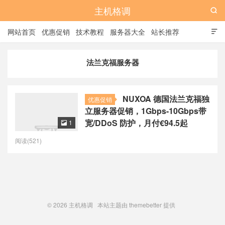
主机格调

网站首页
优惠促销
技术教程
服务器大全
站长推荐

全站标签
广告位
法兰克福服务器
NUXOA 德国法兰克福独
优惠促销
立服务器促销，1Gbps-10Gbps带
宽/DDoS 防护，月付€94.5起
1

阅读(521)
© 2026
主机格调
本站主题由
themebetter
提供