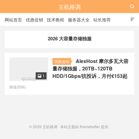
主机格调

网站首页
优惠促销
技术教程
服务器大全
站长推荐

全站标签
广告位
2026 大容量存储独服
AlexHost 摩尔多瓦大容
优惠促销
量存储独服，20TB~120TB
HDD/1Gbps/抗投诉，月付€153起
1

阅读(556)
© 2026
主机格调
本站主题由
themebetter
提供