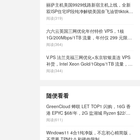
丽萨主机美国9929线路新宿主机上线，全新
双ISP住宅IP段纯净解锁美国奈飞油管tiktok等
流媒体，月付68元起
阅读(319)
六六云英国三网优化年付特价 VPS，1核
1G/200Mbps/1TB 流量，年付仅 299 元限量
66 个
阅读(364)
V.PS 法兰克福三网优化+东京软银直连 VPS
补货，Intel Xeon Gold/1Gbps/1TB 流量，月
付 €6.95 起
阅读(344)
随便看看
GreenCloud 蝉联 LET TOP1 闪购，16G 香
港 EPYC $68/年，2G 盐湖城 Ryzen $22/
年，三年付双倍资源
阅读(611)
Windows11 4合1纯净版，不忘初心精简版，
不需要 TPM2.0 和硬件限制