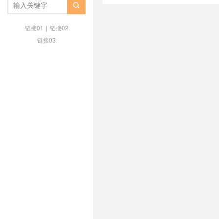
存储独服 评测
/
AlexHost 怎么样 

AlexHost 靠谱吗
/
DMCA 忽略
/
全
链接01
|
链接02
链接03