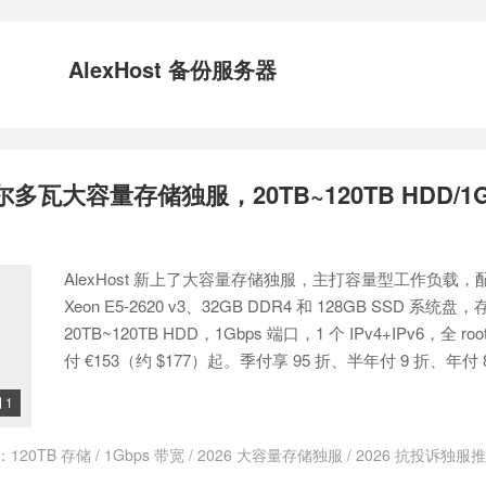
AlexHost 备份服务器
 摩尔多瓦大容量存储独服，20TB~120TB HDD/1G
AlexHost 新上了大容量存储独服，主打容量型工作负载，配 2×
Xeon E5-2620 v3、32GB DDR4 和 128GB SSD 系统
20TB~120TB HDD，1Gbps 端口，1 个 IPv4+IPv6，全 r
付 €153（约 $177）起。季付享 95 折、半年付 9 折、年付 8
1

：
120TB 存储
/
1Gbps 带宽
/
2026 大容量存储独服
/
2026 抗投诉独服
2026
/
AlexHost 备份服务器
/
AlexHost 大硬盘独服
/
AlexHost 存储服务