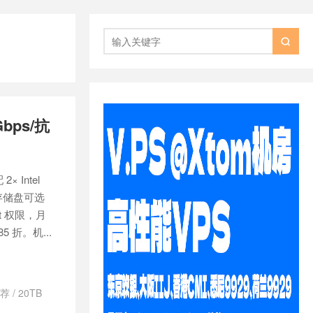

bps/抗
 Intel
盘，存储盘可选
oot 权限，月
5 折。机...
推荐
/
20TB
器
/
AlexHost