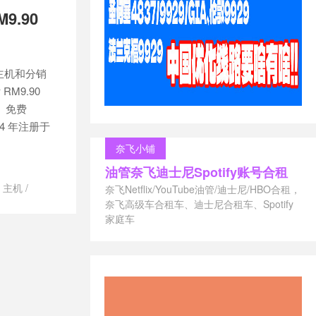
9.90
虚拟主机和分销
M9.90
板、免费
024 年注册于
奈飞小铺
油管奈飞迪士尼Spotify账号合租
U 主机
/
奈飞Netflix/YouTube油管/迪士尼/HBO合租，
SVR4U 怎么
奈飞高级车合租车、迪士尼合租车、Spotify
家庭车