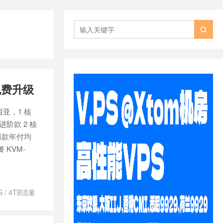

项免费升级
西亚，1 核
；进阶款 2 核
9。两款年付均
 KVM-
S
/
4TB流量
/
SVR4U 年
量VPS
/
独立