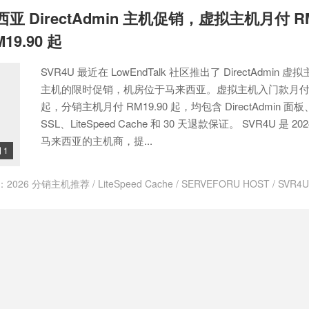
西亚 DirectAdmin 主机促销，虚拟主机月付 RM
9.90 起
SVR4U 最近在 LowEndTalk 社区推出了 DirectAdmin 
主机的限时促销，机房位于马来西亚。虚拟主机入门款月付 R
起，分销主机月付 RM19.90 起，均包含 DirectAdmin 面
SSL、LiteSpeed Cache 和 30 天退款保证。 SVR4U 是 2
马来西亚的主机商，提...
1

：
2026 分销主机推荐
/
LiteSpeed Cache
/
SERVEFORU HOST
/
SVR4
宜主机
/
SVR4U 促销
/
SVR4U 共享主机
/
SVR4U 分销主机
/
SVR4U 建站
/
 靠谱吗
/
SVR4U 马来西亚主机
/
免费 SSL