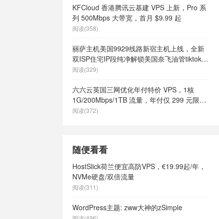
KFCloud 香港腾讯云基建 VPS 上新，Pro 系
列 500Mbps 大带宽，首月 $9.99 起
阅读(358)
丽萨主机美国9929线路新宿主机上线，全新
双ISP住宅IP段纯净解锁美国奈飞油管tiktok等
流媒体，月付68元起
阅读(329)
六六云英国三网优化年付特价 VPS，1核
1G/200Mbps/1TB 流量，年付仅 299 元限量
66 个
阅读(372)
随便看看
HostSlick荷兰便宜高防VPS，€19.99起/年，
NVMe硬盘/双倍流量
阅读(311)
WordPress主题: zww大神的zSimple
阅读(496)