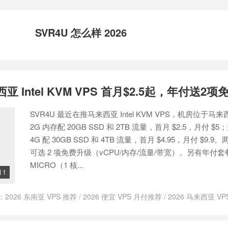
SVR4U 怎么样 2026
西亚 Intel KVM VPS 首月$2.5起，年付送2
SVR4U 最近在推马来西亚 Intel KVM VPS，机房位于马来
2G 内存配 20GB SSD 和 2TB 流量，首月 $2.5，月付 $5
4G 配 30GB SSD 和 4TB 流量，首月 $4.95，月付 $9.
可选 2 项免费升级（vCPU/内存/流量/带宽）。另有年付套餐
MICRO（1 核...
1

：
2026 东南亚 VPS 推荐
/
2026 便宜 VPS 月付推荐
/
2026 马来西亚 VP
S
/
SVR4U 东南亚
/
SVR4U 优惠 2026
/
SVR4U 便宜 VPS
/
SVR4U 促销
U 评测
/
SVR4U 靠谱吗
/
SVR4U 马来西亚主机
/
WePC 2核512M 2TB流