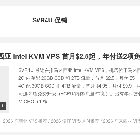
SVR4U 促销
西亚 Intel KVM VPS 首月$2.5起，年付送2
SVR4U 最近在推马来西亚 Intel KVM VPS，机房位于马来
2G 内存配 20GB SSD 和 2TB 流量，首月 $2.5，月付 $5
4G 配 30GB SSD 和 4TB 流量，首月 $4.95，月付 $9.
可选 2 项免费升级（vCPU/内存/流量/带宽）。另有年付套餐
MICRO（1 核...
1

：
2026 东南亚 VPS 推荐
/
2026 便宜 VPS 月付推荐
/
2026 马来西亚 VP
S
/
SVR4U 东南亚
/
SVR4U 优惠 2026
/
SVR4U 便宜 VPS
/
SVR4U 促销
U 评测
/
SVR4U 靠谱吗
/
SVR4U 马来西亚主机
/
WePC 2核512M 2TB流