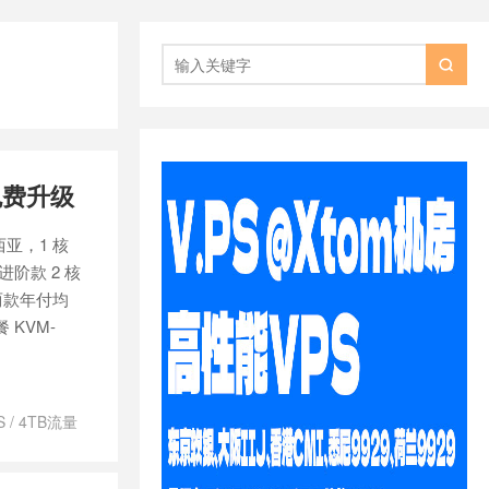

项免费升级
西亚，1 核
；进阶款 2 核
9。两款年付均
 KVM-
S
/
4TB流量
/
SVR4U 年
量VPS
/
独立