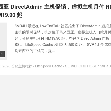
西亚 DirectAdmin 主机促销，虚拟主机月付 RM
9.90 起
SVR4U 最近在 LowEndTalk 社区推出了 DirectAdmin 
主机的限时促销，机房位于马来西亚。虚拟主机入门款月付 R
起，分销主机月付 RM19.90 起，均包含 DirectAdmin 面
SSL、LiteSpeed Cache 和 30 天退款保证。 SVR4U 是 2
马来西亚的主机商，提...
1

：
2026 分销主机推荐
/
LiteSpeed Cache
/
SERVEFORU HOST
/
SVR4
宜主机
/
SVR4U 促销
/
SVR4U 共享主机
/
SVR4U 分销主机
/
SVR4U 建站
/
 靠谱吗
/
SVR4U 马来西亚主机
/
免费 SSL