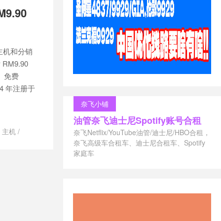
9.90
虚拟主机和分销
M9.90
板、免费
024 年注册于
奈飞小铺
油管奈飞迪士尼Spotify账号合租
U 主机
/
奈飞Netflix/YouTube油管/迪士尼/HBO合租，
SVR4U 怎么
奈飞高级车合租车、迪士尼合租车、Spotify
家庭车