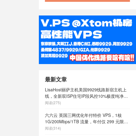
最新文章
LisaHost丽萨主机美国9929线路新宿主机上
线，全新双ISP住宅IP段风控10%极度纯净，
月付68元起
阅读(275)
六六云 英国三网优化年付特价 VPS，1核
1G/200Mbps/1TB 流量，年付仅 299 元限量
66 个
阅读(314)