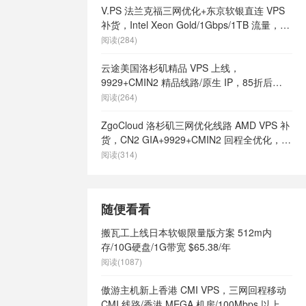
V.PS 法兰克福三网优化+东京软银直连 VPS
补货，Intel Xeon Gold/1Gbps/1TB 流量，月
付 €6.95 起
阅读(284)
云途美国洛杉矶精品 VPS 上线，
9929+CMIN2 精品线路/原生 IP，85折后
¥18.7/月起
阅读(264)
ZgoCloud 洛杉矶三网优化线路 AMD VPS 补
货，CN2 GIA+9929+CMIN2 回程全优化，年
付 $52 起
阅读(314)
随便看看
搬瓦工上线日本软银限量版方案 512m内
存/10G硬盘/1G带宽 $65.38/年
阅读(1087)
傲游主机新上香港 CMI VPS，三网回程移动
CMI 线路/香港 MEGA 机房/100Mbps 以上带