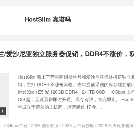
HostSlim 靠谱吗
m 荷兰/爱沙尼亚独立服务器促销，DDR4不涨价，
HostSlim 新上了荷兰阿姆斯特丹和爱沙尼亚塔林机房独立
销，主打 DDR4 不涨价策略。去年提前采购的库存现在放
Intel Xeon E5 配 128GB DDR4、2x1TB SSD、10Gbps
€39 起，无设置费即时开通。库存有限，售完即止。 HostSlim
年成立于荷兰的主机商，运营超过 17 年，...
1

：
10Gbps 带宽
/
2026 便宜独服
/
2026 大带宽独服
/
2026 欧洲服务器
hostdare NVMe SSD
/
HostSlim
/
HostSlim 优惠码
/
HostSlim 促销
/
Hos