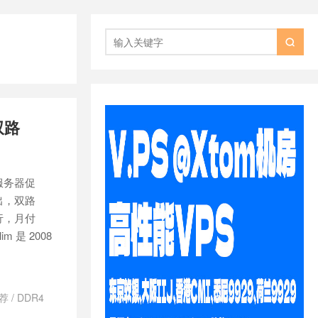

双路
服务器促
出，双路
 上行，月付
 是 2008
推荐
/
DDR4
tSlim 怎么样