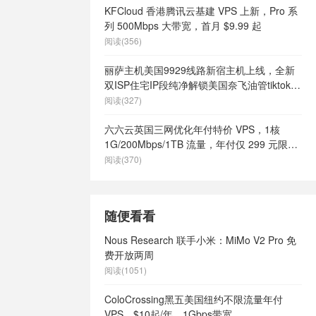
KFCloud 香港腾讯云基建 VPS 上新，Pro 系
列 500Mbps 大带宽，首月 $9.99 起
阅读(356)
丽萨主机美国9929线路新宿主机上线，全新
双ISP住宅IP段纯净解锁美国奈飞油管tiktok等
流媒体，月付68元起
阅读(327)
六六云英国三网优化年付特价 VPS，1核
1G/200Mbps/1TB 流量，年付仅 299 元限量
66 个
阅读(370)
随便看看
Nous Research 联手小米：MiMo V2 Pro 免
费开放两周
阅读(1051)
ColoCrossing黑五美国纽约不限流量年付
VPS，$10起/年，1Gbps带宽