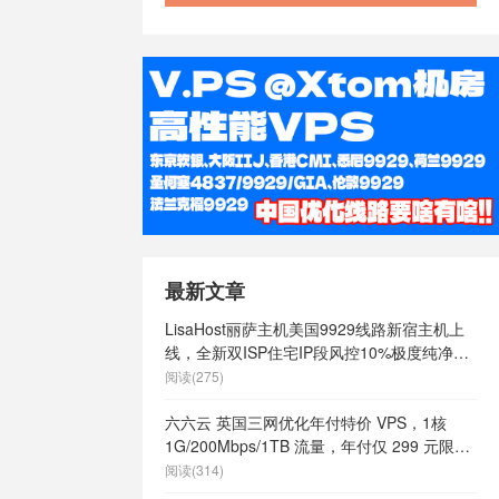
最新文章
LisaHost丽萨主机美国9929线路新宿主机上
线，全新双ISP住宅IP段风控10%极度纯净，
月付68元起
阅读(275)
六六云 英国三网优化年付特价 VPS，1核
1G/200Mbps/1TB 流量，年付仅 299 元限量
66 个
阅读(314)