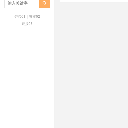
Servers.Guru 年付优惠
/
Server

VPS
/
免KYC VPS推荐
/
新加坡 VP
链接01
|
链接02
链接03