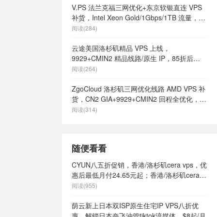
V.PS 法兰克福三网优化+东京软银直连 VPS
补货，Intel Xeon Gold/1Gbps/1TB 流量，月
付 €6.95 起
阅读(284)
云途美国洛杉矶精品 VPS 上线，
9929+CMIN2 精品线路/原生 IP，85折后
¥18.7/月起
阅读(264)
ZgoCloud 洛杉矶三网优化线路 AMD VPS 补
货，CN2 GIA+9929+CMIN2 回程全优化，年
付 $52 起
阅读(314)
随便看看
CYUN八五折促销，香港/洛杉矶cera vps，优
惠后最低月付24.65元起；香港/洛杉矶cera独
服，优惠后月付最低467.5元起
阅读(955)
荫云新上日本双ISP原生住宅IP VPS八折优
惠，解锁日本奈飞油管tiktok流媒体，$8起/月