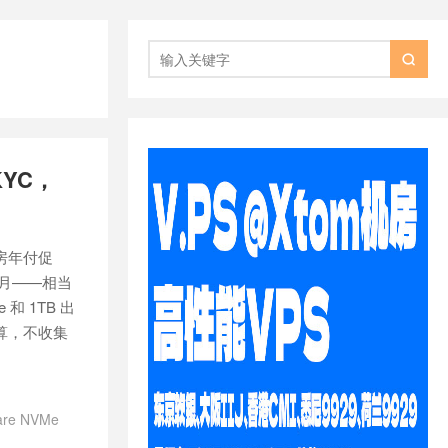

KYC，
坡机房年付促
个月——相当
 和 1TB 出
划算，不收集
are NVMe
促销
/