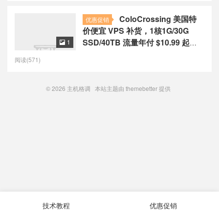
ColoCrossing 美国特
优惠促销
价便宜 VPS 补货，1核1G/30G
SSD/40TB 流量年付 $10.99 起，
1

2G/4G 内存有货
阅读(571)
© 2026
主机格调
本站主题由
themebetter
提供
技术教程
优惠促销