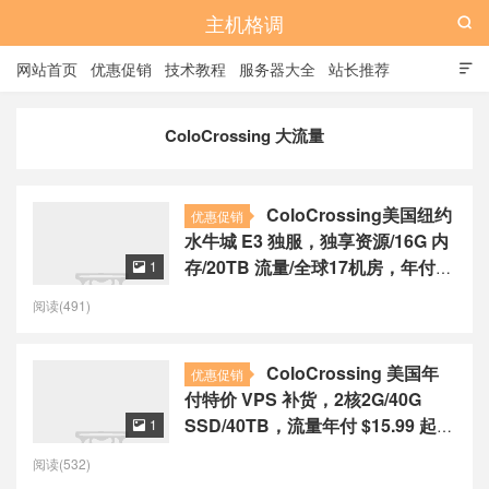
主机格调

网站首页
优惠促销
技术教程
服务器大全
站长推荐

全站标签
广告位
ColoCrossing 大流量
ColoCrossing美国纽约
优惠促销
水牛城 E3 独服，独享资源/16G 内
存/20TB 流量/全球17机房，年付
1

$99 起
阅读(491)
ColoCrossing 美国年
优惠促销
付特价 VPS 补货，2核2G/40G
SSD/40TB，流量年付 $15.99 起，
1

4G 内存款 $20.99
阅读(532)