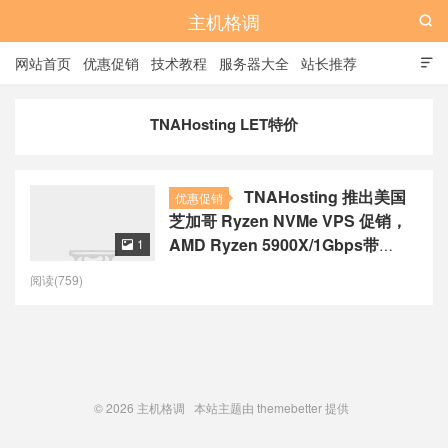
主机格调

网站首页
优惠促销
技术教程
服务器大全
站长推荐

全站标签
广告位
TNAHosting LET特价
TNAHosting 推出美国
优惠促销
芝加哥 Ryzen NVMe VPS 促销，
AMD Ryzen 5900X/1Gbps带
1

宽/15TB月流量，年付$7起
阅读(759)
© 2026
主机格调
本站主题由
themebetter
提供