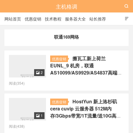
主机格调

网站首页
优惠促销
技术教程
服务器大全
站长推荐

全站标签
广告位
联通169网络
搬瓦工新上荷兰
优惠促销
EUNL_9 机房，联通
AS10099/AS9929/AS4837高端线
2

路，最低季付46.7美元起
阅读(354)
HostYun 新上洛杉矶
优惠促销
cera cuvip 云服务器 512M内
存/3Gbps带宽/1T流量/送10G高防
1

+自主备份 ￥18.7起/月
阅读(438)