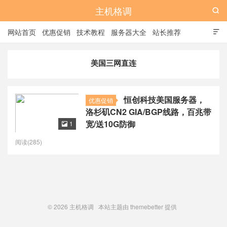
主机格调

网站首页
优惠促销
技术教程
服务器大全
站长推荐

全站标签
广告位
美国三网直连
恒创科技美国服务器，
优惠促销
洛杉矶CN2 GIA/BGP线路，百兆带
宽/送10G防御
1

阅读(285)
© 2026
主机格调
本站主题由
themebetter
提供