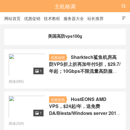
主机格调

网站首页
优惠促销
技术教程
服务器大全
站长推荐

全站标签
广告位
美国高防vps100g
Sharktech鲨鱼机房高
优惠促销
防VPS折上折再加年付5折，$29.7/
年起；10Gbps不限流量高防服务
1

器，$399/月，可选洛杉矶/丹佛/芝
阅读(585)
加哥/荷兰。
HostEONS AMD
优惠促销
VPS，$24起/年，送免费
DA/Blesta/Windows server 2019
1

授权/100G防御
阅读(329)