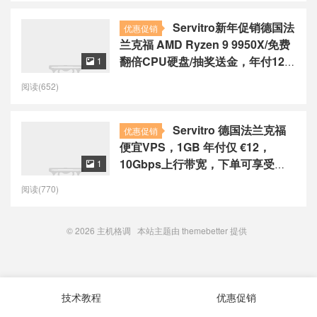
Servitro新年促销德国法
优惠促销
兰克福 AMD Ryzen 9 9950X/免费
翻倍CPU硬盘/抽奖送金，年付12
1

美元起
阅读(652)
Servitro 德国法兰克福
优惠促销
便宜VPS，1GB 年付仅 €12，
10Gbps上行带宽，下单可享受免
1

费升级优惠
阅读(770)
© 2026
主机格调
本站主题由
themebetter
提供
技术教程
优惠促销