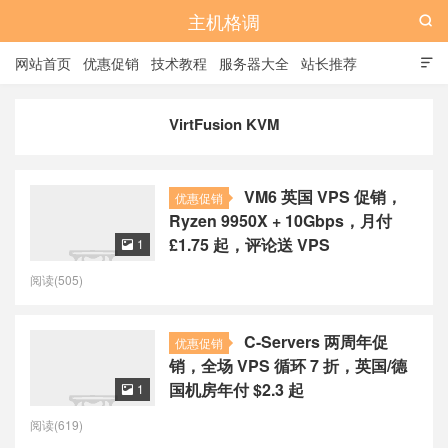
主机格调

网站首页
优惠促销
技术教程
服务器大全
站长推荐

全站标签
广告位
VirtFusion KVM
VM6 英国 VPS 促销，
优惠促销
Ryzen 9950X + 10Gbps，月付
£1.75 起，评论送 VPS
1

阅读(505)
C-Servers 两周年促
优惠促销
销，全场 VPS 循环 7 折，英国/德
国机房年付 $2.3 起
1

阅读(619)