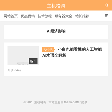
主机格调

网站首页
优惠促销
技术教程
服务器大全
站长推荐

全站标签
广告位
AI经济影响
小白也能看懂的人工智能
AI快讯
AI术语全解析
1

阅读(844)
© 2026
主机格调
本站主题由
themebetter
提供