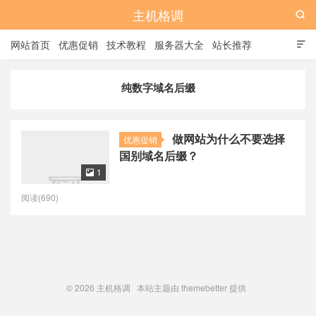
主机格调

网站首页
优惠促销
技术教程
服务器大全
站长推荐

全站标签
广告位
纯数字域名后缀
做网站为什么不要选择
优惠促销
国别域名后缀？
1

阅读(690)
© 2026
主机格调
本站主题由
themebetter
提供