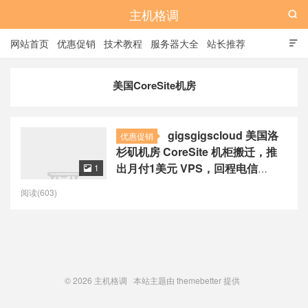
主机格调

网站首页
优惠促销
技术教程
服务器大全
站长推荐

全站标签
广告位
美国CoreSite机房
gigsgigscloud 美国洛
优惠促销
杉矶机房 CoreSite 机柜搬迁，推
出月付1美元 VPS，回程电信
1

CN2GIA / 联通 9929 / 移动 CMI，
阅读(603)
仅限LAX SimpleCloud VM老用户
© 2026
主机格调
本站主题由
themebetter
提供