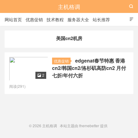
主机格调

网站首页
优惠促销
技术教程
服务器大全
站长推荐

全站标签
广告位
美国cn2机房
edgenat春节特惠 香港
优惠促销
cn2/韩国cn2/洛杉矶高防cn2 月付
七折/年付六折
2

阅读(291)
© 2026
主机格调
本站主题由
themebetter
提供