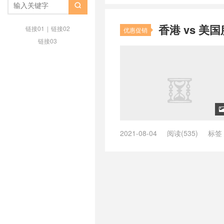
cmin2 在线
/
DMIT VPS
/
Dmit

务器安装centos7
/
dmit补货
/
免
香港 vs 
美国cmin2
/
美国cmin2 vps
/
美国c
链接01
|
链接02
优惠促销
VPS
/
美国服务器
/
香港 CN2 GI
链接03
2021-08-04
阅读(535)
标签
Vultr服务器延迟
/
Vultr服务器评测
选
/
外贸网站用什么服务器
/
大带
是美国服务器
/
恒创科技
/
恒创科
器选择
/
游戏服务器租用
/
美国cn
比
/
美国服务器推荐
/
美国服务器
要求
/
阿里云
/
阿里云国际版怎么
服务器哪个好
/
香港大带宽服务器
别
/
香港服务器和美国服务器的区