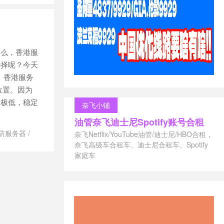
务器
/
Dmit服
 CN2GIA
/
2vps
/
美国
那么，香港服
选择呢？今天
 香港服务
位置。因为
迟极低，稳定
奈飞小铺
油管奈飞迪士尼Spotify账号合租
高防服务器
/
奈飞Netflix/YouTube油管/迪士尼/HBO合租，
站服务器怎么
奈飞高级车合租车、迪士尼合租车、Spotify
网站用香港还
家庭车
对比
/
服务
国服务器性价
频服务器带宽
/
香港vs美国
务器有什么区
器推荐
/
香港