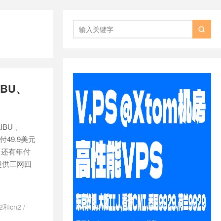

IBU、
IBU 、
年付49.9美元
路，还有年付
 提供三网回
n2和cn2
/
/
dmit
/
dmit