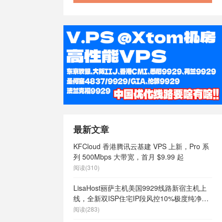
最新文章
KFCloud 香港腾讯云基建 VPS 上新，Pro 系
列 500Mbps 大带宽，首月 $9.99 起
阅读(310)
LisaHost丽萨主机美国9929线路新宿主机上
线，全新双ISP住宅IP段风控10%极度纯净，
月付68元起
阅读(283)