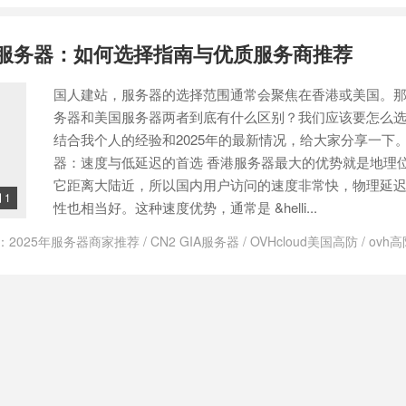
 vps连接出错的主要原因
/
dmit优惠码
/
DMIT官网
/
DMIT怎么样
/
dmit服
备案
/
免备案VPS
/
免备案服务器
/
洛杉矶CMIN2
/
洛杉矶移动cmin2
/
美国
美国服务器：如何选择指南与优质服务商推荐
n2 gia
/
美国cn2 gia vps
/
美国cn2 gia测试ip
/
美国cn2 gia线路
/
美国cn
A
国人建站，服务器的选择范围通常会聚焦在香港或美国。
务器和美国服务器两者到底有什么区别？我们应该要怎么
结合我个人的经验和2025年的最新情况，给大家分享一下。
器：速度与低延迟的首选 香港服务器最大的优势就是地理
它距离大陆近，所以国内用户访问的速度非常快，物理延
1

性也相当好。这种速度优势，通常是 &helli...
：
2025年服务器商家推荐
/
CN2 GIA服务器
/
OVHcloud美国高防
/
ovh
/
低延迟服务器推荐
/
便宜香港服务器推荐
/
免备案香港服务器
/
外贸网
宽服务器
/
对中国优化的美国服务器
/
建站服务器
/
建站服务器选择
/
建
技美国高防
/
搬瓦工
/
搬瓦工香港vps
/
搬瓦工香港VPS测评
/
服务器延迟
2 gia线路
/
美国大带宽服务器
/
美国大带宽服务器推荐
/
美国服务器
/
美
租用网站
/
美国服务器购买
/
美国高防服务器租用
/
美西服务器推荐
/
视
样
/
阿里云国际版服务器怎么样
/
香港cn2 gia vps
/
香港CN2 GIA哪家好
价格
/
香港服务器
/
香港服务器和国内服务器区别
/
香港服务器和美国服
别
/
香港服务器多少钱一个月
/
香港服务器怎么访问国外网站
/
香港服务