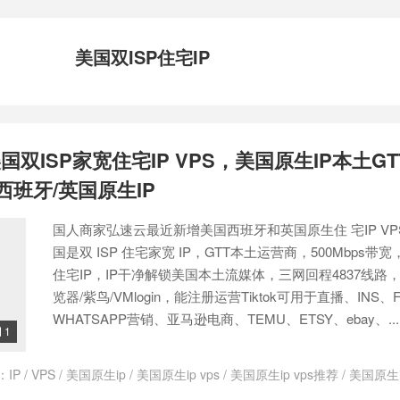
美国双ISP住宅IP
双ISP家宽住宅IP VPS，美国原生IP本土GT
西班牙/英国原生IP
国人商家弘速云最近新增美国西班牙和英国原生住 宅IP V
国是双 ISP 住宅家宽 IP，GTT本土运营商，500Mbps带
住宅IP，IP干净解锁美国本土流媒体，三网回程4837线路
览器/紫鸟/VMlogin，能注册运营Tiktok可用于直播、INS
WHATSAPP营销、亚马逊电商、TEMU、ETSY、ebay、...
1

：
IP
/
VPS
/
美国原生ip
/
美国原生ip vps
/
美国原生ip vps推荐
/
美国原生
/
美国原生家庭ip
/
美国双isp ip
/
美国双isp ip vps
/
美国双ispvps
/
美国双I