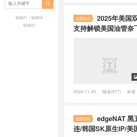
美国双isp住宅服务器
/
美国双isp

2025年美国双
链接01
|
链接02
优惠促销
链接03
支持解锁美国油管奈飞等
2024-11-25
阅读(877)
标签
线路
/
as4837联通
/
IP
/
lax 三网
/
tiktok国外服务器
/
tiktok独享ip
/
国
/
zorocloud 官网
/
zorocloud
edgeNAT
zorocloud怎么样
/
zorocloud数
优惠促销
网络线路图
/
丽萨主机怎么样
/
丽
连/韩国SK原生IP/美
美国4837
/
美国4837vps
/
美国4
原生ip
/
美国原生ip vps
/
美国原生i