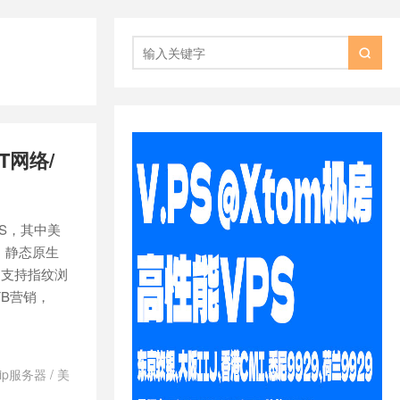

T网络/
PS，其中美
宽，静态原生
，支持指纹浏
、FB营销，
ip服务器
/
美
SP住宅IP
/