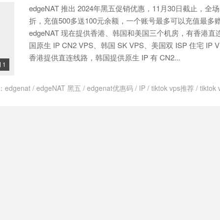
edgeNAT 推出 2024年黑五促销优惠，11月30日截止，全场 
/
美国双isp家宽
/
美国双isp服务器
/
美国双isp静态住宅ip
/
美国大带宽vp
/
美国纯净节点
/
联通4837和9929
/
联通4837线路
/
联通as4837
折，充值500多送100元余额，一个账号最多可以充值最多赠
edgeNAT 现在提供香港、韩国和美国三个机房，有香港直连
国原生 IP CN2 VPS、韩国 SK VPS、美国双 ISP 住宅 IP
香港提供直连线路，韩国提供原生 IP 有 CN2...
1

：
edgenat
/
edgeNAT 黑五
/
edgenat优惠码
/
IP
/
tiktok vps推荐
/
tikto
S
/
vps tiktok解锁
/
美国4837vps
/
美国4837线路
/
美国ip vps
/
美国tikto
ip
/
美国原生ip
/
美国原生ip vps推荐
/
美国原生vps
/
美国原生家庭ip
/
美
P
/
美国双isp住宅服务器
/
美国双isp家宽
/
美国双isp服务器
/
美国双isp
ip vps
/
美国纯净节点
/
韩国sk
/
韩国原生ip vps
/
韩国原生ip服务器