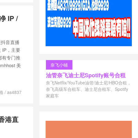
IP /
际版抖音直播
 IP，主要
都有专门推
奈飞小铺
hhost 美
油管奈飞迪士尼Spotify账号合租
奈飞Netflix/YouTube油管/迪士尼/HBO合租，
奈飞高级车合租车、迪士尼合租车、Spotify
价格
/
as4837
家庭车
tiktok专用vps
zorocloud 英
d多ip
/
，香港直
7
/
中国骨干
解锁节点
/
原生ip
/
美国
vps
/
美国双