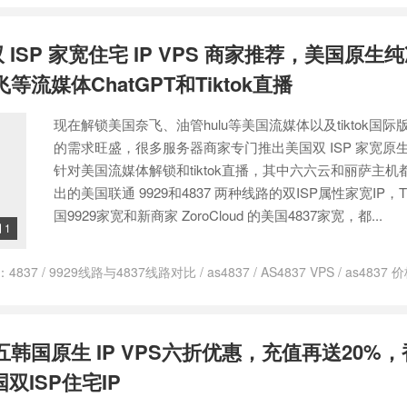
家宽
/
美国双isp服务器
/
美国双isp静态住宅ip
 ISP 家宽住宅 IP VPS 商家推荐，美国原生纯净 
流媒体ChatGPT和Tiktok直播
现在解锁美国奈飞、油管hulu等美国流媒体以及tiktok国
的需求旺盛，很多服务器商家专门推出美国双 ISP 家宽原生
针对美国流媒体解锁和tiktok直播，其中六六云和丽萨主机
出的美国联通 9929和4837 两种线路的双ISP属性家宽IP，Tm
国9929家宽和新商家 ZoroCloud 的美国4837家宽，都...
1

：
4837
/
9929线路与4837线路对比
/
as4837
/
AS4837 VPS
/
as4837 
回程4837
/
Lisahost美国原生IP
/
tiktok
/
tiktok vps推荐
/
tiktok vps搭建
/
tiktok直播vps
/
VPS
/
vps tiktok解锁
/
zorocloud as9929
/
zorocloud ip 
 美国
/
zorocloud云服务器
/
ZoroCloud优惠码
/
zorocloud垃圾
/
zoroclou
 黑五韩国原生 IP VPS六折优惠，充值再送20%
据中心
/
zorocloud测评
/
zorocloud美国isp
/
三网回程 4837
/
三网回程483
萨主机测评
/
原生ip vps推荐
/
流媒体解锁服务
/
流媒体解锁测试
/
流媒体
国双ISP住宅IP
837线路
/
美国ip vps
/
美国tiktok vps
/
美国VPS
/
美国vps 推荐
/
美国vps
p vps推荐
/
美国原生vps
/
美国原生家庭ip
/
美国双isp ip
/
美国双isp ip 