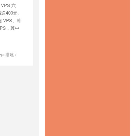
VPS 六
s
/
美国家宽
送400元。
 VPS、韩
 VPS，其中
k vps搭建
/
k vps
/
美国
国双isp ip
/
静态住宅ip
/