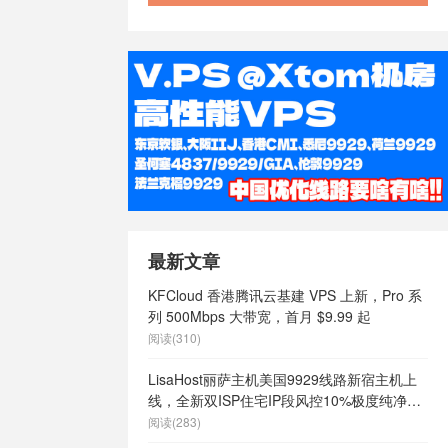
最新文章
KFCloud 香港腾讯云基建 VPS 上新，Pro 系
列 500Mbps 大带宽，首月 $9.99 起
阅读(310)
LisaHost丽萨主机美国9929线路新宿主机上
线，全新双ISP住宅IP段风控10%极度纯净，
月付68元起
阅读(283)