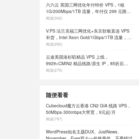
六六云 英国三网优化年付特价 VPS，1核
1G/200Mbps/1TB 流量，年付仅 299 元限量
66 个
阅读(342)
V.PS 法兰克福三网优化+东京软银直连 VPS
补货，Intel Xeon Gold/1Gbps/1TB 流量，月
付 €6.95 起
阅读(290)
云途美国洛杉矶精品 VPS 上线，
9929+CMIN2 精品线路/原生 IP，85折后
¥18.7/月起
阅读(270)
随便看看
Cubecloud魔方云香港 CN2 GIA 线路 VPS，
50Mbps-300mbps大带宽，9元起/月
阅读(797)
WordPress知名主题DUX、JustNews、
November、Eyes双十一价格最低，不要错过